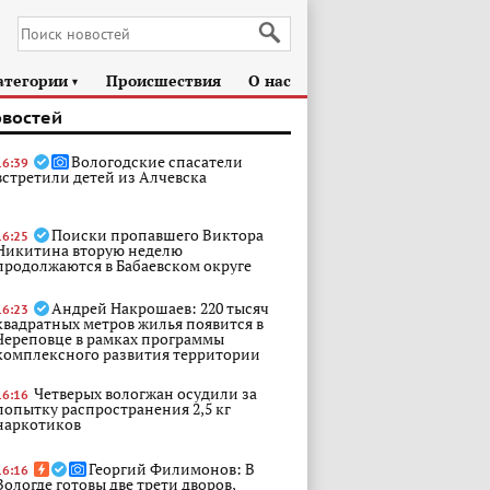
атегории
Происшествия
О нас
►
овостей
Вологодские спасатели
16:39
встретили детей из Алчевска
Поиски пропавшего Виктора
16:25
Никитина вторую неделю
продолжаются в Бабаевском округе
Андрей Накрошаев: 220 тысяч
16:23
квадратных метров жилья появится в
Череповце в рамках программы
комплексного развития территории
Четверых вологжан осудили за
16:16
попытку распространения 2,5 кг
наркотиков
Георгий Филимонов: В
16:16
Вологде готовы две трети дворов,