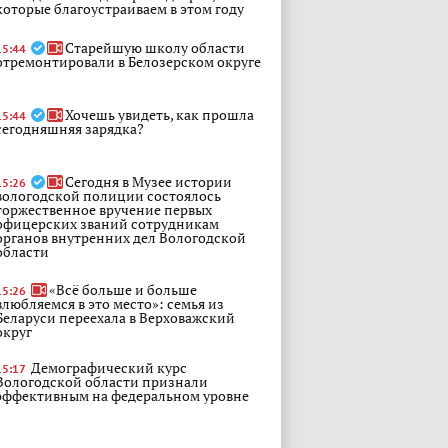
которые благоустраиваем в этом году
Старейшую школу области
15:44
отремонтировали в Белозерском округе
Хочешь увидеть, как прошла
15:44
сегодняшняя зарядка?
Сегодня в Музее истории
15:26
вологодской полиции состоялось
торжественное вручение первых
офицерских званий сотрудникам
органов внутренних дел Вологодской
области
«Всё больше и больше
15:26
влюбляемся в это место»: семья из
Беларуси переехала в Верховажский
округ
Демографический курс
15:17
Вологодской области признали
эффективным на федеральном уровне
Полиция Вологды задержала
15:17