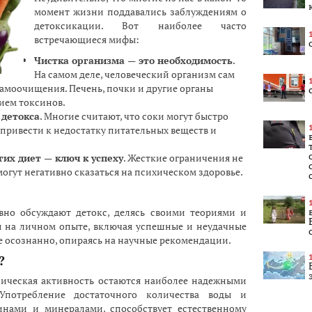
момент жизни поддавались заблуждениям о
детоксикации. Вот наиболее часто
встречающиеся мифы:
Чистка организма — это необходимость
.
На самом деле, человеческий организм сам
самоочищения. Печень, почки и другие органы
ием токсинов.
 детокса
. Многие считают, что соки могут быстро
 привести к недостатку питательных веществ и
их диет — ключ к успеху
. Жесткие ограничения не
могут негативно сказаться на психическом здоровье.
вно обсуждают детокс, делясь своими теориями и
ы на личном опыте, включая успешные и неудачные
е осознанно, опираясь на научные рекомендации.
?
зическая активность остаются наиболее надежными
Употребление достаточного количества воды и
инами и минералами, способствует естественному