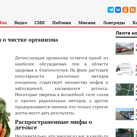
Топ
Видео
СМИ
Паблики
Мнения
Лонгриды
К
Лента н
 о чистке организма
Детоксикация организма остается одной из
наиболее обсуждаемых тем в области
здоровья и благополучия. На фоне растущей
популярности различных методов
очищения, существует множество мифов и
заблуждений, касающихся детокса.
Некоторые уверены в волшебной силе соков
и прочих радикальных методов, а другие
придерживаются мнения, что только строгие
диеты могут дать результаты.
Распространенные мифы о
детоксе
Неудивительно, что многие из нас в какой-то