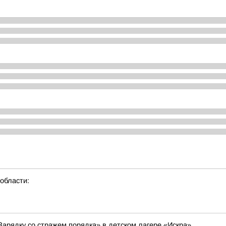
области:
Зарядку со стражем порядка» в детском лагере «Искра»