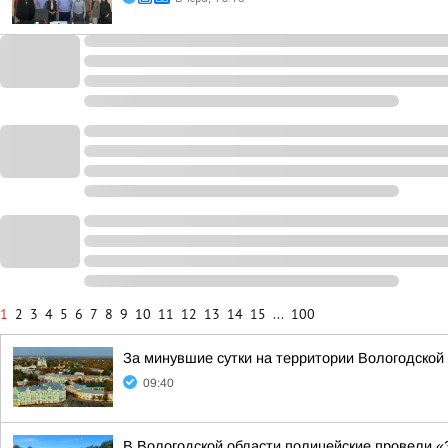
1
2
3
4
5
6
7
8
9
10
11
12
13
14
15
...
100
За минувшие сутки на территории Вологодской 
09:40
В Вологодской области полицейские провели «