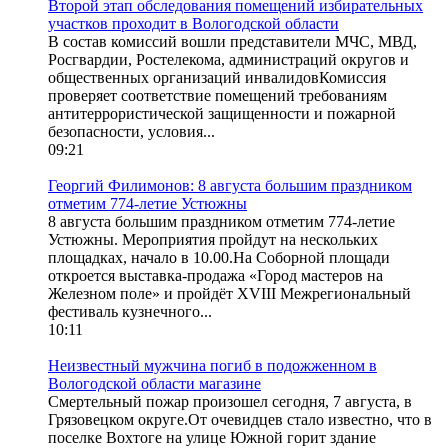
Второй этап обследования помещений избирательных
участков проходит в Вологодской области
В состав комиссий вошли представители МЧС, МВД,
Росгвардии, Ростелекома, администраций округов и
общественных организаций инвалидовКомиссия
проверяет соответствие помещений требованиям
антитеррористической защищенности и пожарной
безопасности, условия...
09:21
Георгий Филимонов: 8 августа большим праздником
отметим 774-летие Устюжны
8 августа большим праздником отметим 774-летие
Устюжны. Мероприятия пройдут на нескольких
площадках, начало в 10.00.На Соборной площади
откроется выставка-продажа «Город мастеров на
Железном поле» и пройдёт XVIII Межрегиональный
фестиваль кузнечного...
10:11
Неизвестный мужчина погиб в подожженном в
Вологодской области магазине
Смертельный пожар произошел сегодня, 7 августа, в
Грязовецком округе.От очевидцев стало известно, что в
поселке Вохтоге на улице Южной горит здание