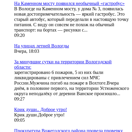
На Каменном мосту появился необычный «гастробус»
В Вологде на Каменном мосту, у дома № 3, появилась
новая достопримечательность — яркий гастробус. Это
старый автобус, который переделали в настоящую точку
питания. С виду он совсем не похож на обычный
транспорт: на бортах — рисунки с...
09:20
На улицах летней Вологды
Вчера, 18:03
За минувшие сутки на территории Вологодской
области:
зарегистрировано 6 пожаров, 5 из них были
ликвидированы с привлечением сил МЧС
России.Мужчина погиб на пожаре в Вохтоге.Вчера
днём, в половине первого, на территории Устюженского
округа неподалёку от деревни Ванское произошло...
09:27
Крик души.. Доброе утро!
Крик души.Доброе утро!
09:05
Прокуратура Вожегодского района провела проверку