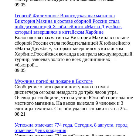
09:05
Георгий Филимонов: Вологодская шахматистка
Виктория Махина в составе сборной России стала
победительницей X юбилейного «Матча Дружбы»,
который завершился в китайском Харбине
Вологодская шахматистка Виктория Махина в составе
сборной России стала победительницей X юбилейного
«Матча Дружбы», который завершился в китайском
Харбине.Российская команда выиграла международный
турнир, завоевав золото во всех дисциплинах —
«быстрой...
09:05
Мужчина погиб на пожаре в Вохтоге
Сообщение о возгорании поступило на пульт
диспетчера сегодня незадолго до трёх часов утра.
Очевидцы сообщили, что на улице Южной горит здание
местного магазина. На вызов выехали 9 человек и 3
единицы техники. С огнём удалось справиться на 25...
08:21
Устюжна отмечает 774 года. Сегодня, 8 августа, город
отмечает День рождения
Устюжна отмечает 774 годаСегодня, 8 августа, город