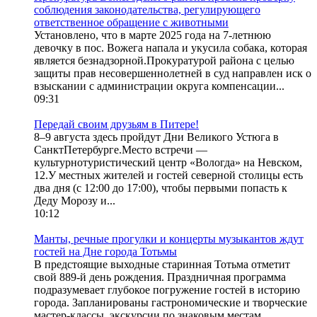
соблюдения законодательства, регулирующего
ответственное обращение с животными
Установлено, что в марте 2025 года на 7-летнюю
девочку в пос. Вожега напала и укусила собака, которая
является безнадзорной.Прокуратурой района с целью
защиты прав несовершеннолетней в суд направлен иск о
взыскании с администрации округа компенсации...
09:31
Передай своим друзьям в Питере!
8–9 августа здесь пройдут Дни Великого Устюга в
СанктПетербурге.Место встречи —
культурнотуристический центр «Вологда» на Невском,
12.У местных жителей и гостей северной столицы есть
два дня (с 12:00 до 17:00), чтобы первыми попасть к
Деду Морозу и...
10:12
Манты, речные прогулки и концерты музыкантов ждут
гостей на Дне города Тотьмы
В предстоящие выходные старинная Тотьма отметит
свой 889-й день рождения. Праздничная программа
подразумевает глубокое погружение гостей в историю
города. Запланированы гастрономические и творческие
мастер-классы, экскурсии по знаковым местам...