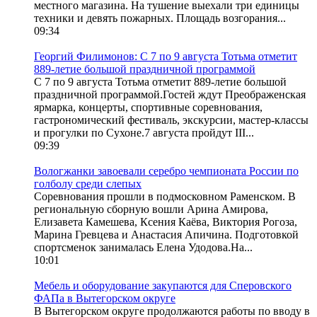
местного магазина. На тушение выехали три единицы
техники и девять пожарных. Площадь возгорания...
09:34
Георгий Филимонов: С 7 по 9 августа Тотьма отметит
889-летие большой праздничной программой
С 7 по 9 августа Тотьма отметит 889-летие большой
праздничной программой.Гостей ждут Преображенская
ярмарка, концерты, спортивные соревнования,
гастрономический фестиваль, экскурсии, мастер-классы
и прогулки по Сухоне.7 августа пройдут III...
09:39
Вологжанки завоевали серебро чемпионата России по
голболу среди слепых
Соревнования прошли в подмосковном Раменском. В
региональную сборную вошли Арина Амирова,
Елизавета Камешева, Ксения Каёва, Виктория Рогоза,
Марина Гревцева и Анастасия Апичина. Подготовкой
спортсменок занималась Елена Удодова.На...
10:01
Мебель и оборудование закупаются для Сперовского
ФАПа в Вытегорском округе
В Вытегорском округе продолжаются работы по вводу в