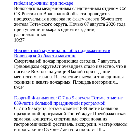
гибели мужчины при пожаре
Вологодским межрайонным следственным отделом СУ
СК России по Вологодской области проводится
процессуальная проверка по факту смерти 56-летнего
жителя Тотемского округа. Ночью 07 августа 2026 года
при тушении пожара в одном из зданий,
расположенных...
10:37
Неизвестный мужчина погиб в подожженном в
Вологодской области магазине
Смертельный пожар произошел сегодня, 7 августа, в
Грязовецком округе.От очевидцев стало известно, что в
поселке Вохтоге на улице Южной горит здание
местного магазина. На тушение выехали три единицы
техники и девять пожарных. Площадь возгорания...
09:34
Георгий Филимонов: С 7 по 9 августа Тотьма отметит
889-летие большой праздничной программой
С 7 по 9 августа Тотьма отметит 889-летие большой
праздничной программой.Гостей ждут Преображенская
ярмарка, концерты, спортивные соревнования,
гастрономический фестиваль, экскурсии, мастер-классы
и прогулки по Сухоне.7 августа пройдут III...