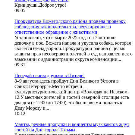
Крик души.Доброе утро!
09:05
Прокуратура Вожегодского района провела проверку
соблюдения законодательства, регулирующего
ответственное обращение с животными
Установлено, что в марте 2025 года на 7-летнюю
девочку в пос. Вожега напала и укусила собака, которая
является безнадзорной.Прокуратурой района с целью
защиты прав несовершеннолетней в суд направлен иск о
взыскании с администрации округа компенсации...
09:31
Передай своим друзьям в Питере!
8–9 августа здесь пройдут Дни Великого Устюга в
СанктПетербурге.Место встречи —
культурнотуристический центр «Вологда» на Невском,
12.У местных жителей и гостей северной столицы есть
два дня (с 12:00 до 17:00), чтобы первыми попасть к
Деду Морозу и...
10:12
Манты, речные прогулки и концерты музыкантов ждут
гостей на Дне города Тотьмы