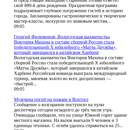
В предстоящие выходные старинная Тотьма отметит
свой 889-й день рождения. Праздничная программа
подразумевает глубокое погружение гостей в историю
города. Запланированы гастрономические и творческие
мастер-классы, экскурсии по знаковым местам...
09:05
Георгий Филимонов: Вологодская шахматистка
Виктория Махина в составе сборной России стала
победительницей X юбилейного «Матча Дружбы»,
который завершился в китайском Харбине
Вологодская шахматистка Виктория Махина в составе
сборной России стала победительницей X юбилейного
«Матча Дружбы», который завершился в китайском
Харбине.Российская команда выиграла международный
турнир, завоевав золото во всех дисциплинах —
«быстрой...
09:05
Мужчина погиб на пожаре в Вохтоге
Сообщение о возгорании поступило на пульт
диспетчера сегодня незадолго до трёх часов утра.
Очевидцы сообщили, что на улице Южной горит здание
местного магазина. На вызов выехали 9 человек и 3
единицы техники. С огнём удалось справиться на 25...