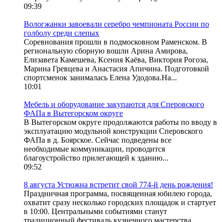
09:39
Вологжанки завоевали серебро чемпионата России по
голболу среди слепых
Соревнования прошли в подмосковном Раменском. В
региональную сборную вошли Арина Амирова,
Елизавета Камешева, Ксения Каёва, Виктория Рогоза,
Марина Гревцева и Анастасия Апичина. Подготовкой
спортсменок занималась Елена Удодова.На...
10:01
Мебель и оборудование закупаются для Сперовского
ФАПа в Вытегорском округе
В Вытегорском округе продолжаются работы по вводу в
эксплуатацию модульной конструкции Сперовского
ФАПа в д. Боярское. Сейчас подведены все
необходимые коммуникации, проводится
благоустройство прилегающей к зданию...
09:52
8 августа Устюжна встретит свой 774-й день рождения!
Праздничная программа, посвященная юбилею города,
охватит сразу несколько городских площадок и стартует
в 10:00. Центральными событиями станут
традиционный фестиваль кузнечного мастерства