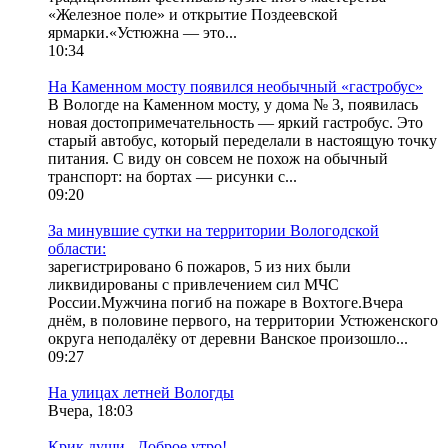
«Железное поле» и открытие Поздеевской
ярмарки.«Устюжна — это...
10:34
На Каменном мосту появился необычный «гастробус»
В Вологде на Каменном мосту, у дома № 3, появилась
новая достопримечательность — яркий гастробус. Это
старый автобус, который переделали в настоящую точку
питания. С виду он совсем не похож на обычный
транспорт: на бортах — рисунки с...
09:20
За минувшие сутки на территории Вологодской
области:
зарегистрировано 6 пожаров, 5 из них были
ликвидированы с привлечением сил МЧС
России.Мужчина погиб на пожаре в Вохтоге.Вчера
днём, в половине первого, на территории Устюженского
округа неподалёку от деревни Ванское произошло...
09:27
На улицах летней Вологды
Вчера, 18:03
Крик души.. Доброе утро!