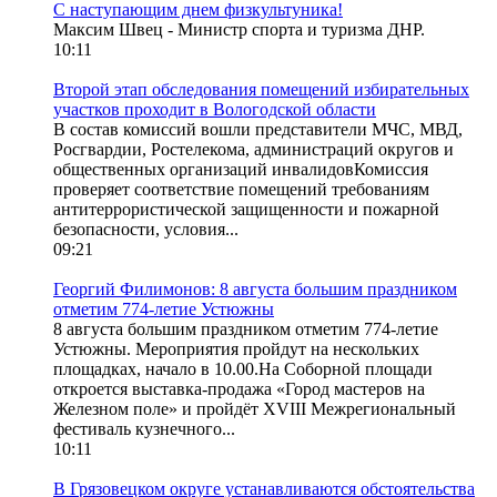
С наступающим днем физкультуника!
Максим Швец - Министр спорта и туризма ДНР.
10:11
Второй этап обследования помещений избирательных
участков проходит в Вологодской области
В состав комиссий вошли представители МЧС, МВД,
Росгвардии, Ростелекома, администраций округов и
общественных организаций инвалидовКомиссия
проверяет соответствие помещений требованиям
антитеррористической защищенности и пожарной
безопасности, условия...
09:21
Георгий Филимонов: 8 августа большим праздником
отметим 774-летие Устюжны
8 августа большим праздником отметим 774-летие
Устюжны. Мероприятия пройдут на нескольких
площадках, начало в 10.00.На Соборной площади
откроется выставка-продажа «Город мастеров на
Железном поле» и пройдёт XVIII Межрегиональный
фестиваль кузнечного...
10:11
В Грязовецком округе устанавливаются обстоятельства