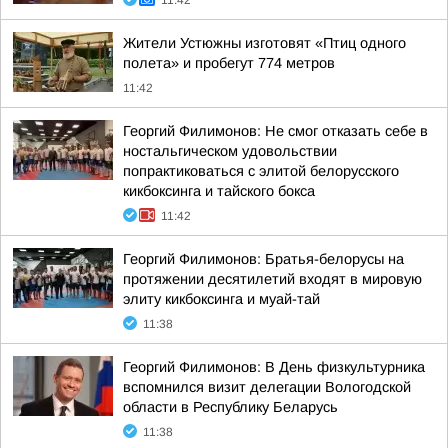
11:42
Жители Устюжны изготовят «Птиц одного
полета» и пробегут 774 метров
11:42
Георгий Филимонов: Не смог отказать себе в
ностальгическом удовольствии
попрактиковаться с элитой белорусского
кикбоксинга и тайского бокса
11:42
Георгий Филимонов: Братья-белорусы на
протяжении десятилетий входят в мировую
элиту кикбоксинга и муай-тай
11:38
Георгий Филимонов: В День физкультурника
вспомнился визит делегации Вологодской
области в Республику Беларусь
11:38