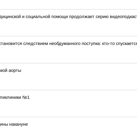
едицинской и социальной помощи продолжает серию видеоподкас
тановится следствием необдуманного поступка: кто-то спускаетс
змой аорты
оликлиники №1
чины накануне