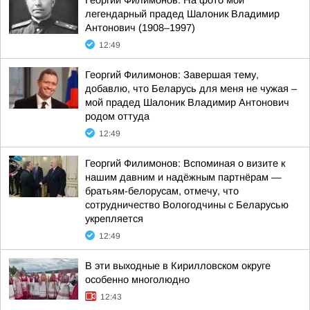
Георгий Филимонов: На фото мой
легендарный прадед Шалоник Владимир
Антонович (1908–1997)
12:49
Георгий Филимонов: Завершая тему,
добавлю, что Беларусь для меня не чужая –
мой прадед Шалоник Владимир Антонович
родом оттуда
12:49
Георгий Филимонов: Вспоминая о визите к
нашим давним и надёжным партнёрам —
братьям-белорусам, отмечу, что
сотрудничество Вологодчины с Беларусью
укрепляется
12:49
В эти выходные в Кирилловском округе
особенно многолюдно
12:43