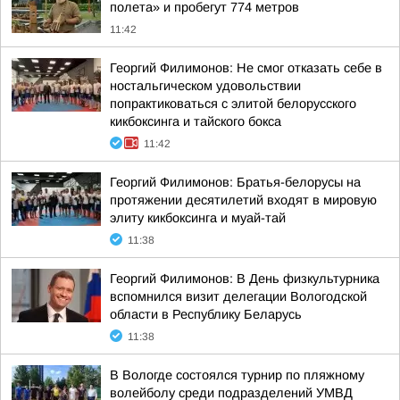
полета» и пробегут 774 метров
11:42
Георгий Филимонов: Не смог отказать себе в
ностальгическом удовольствии
попрактиковаться с элитой белорусского
кикбоксинга и тайского бокса
11:42
Георгий Филимонов: Братья-белорусы на
протяжении десятилетий входят в мировую
элиту кикбоксинга и муай-тай
11:38
Георгий Филимонов: В День физкультурника
вспомнился визит делегации Вологодской
области в Республику Беларусь
11:38
В Вологде состоялся турнир по пляжному
волейболу среди подразделений УМВД