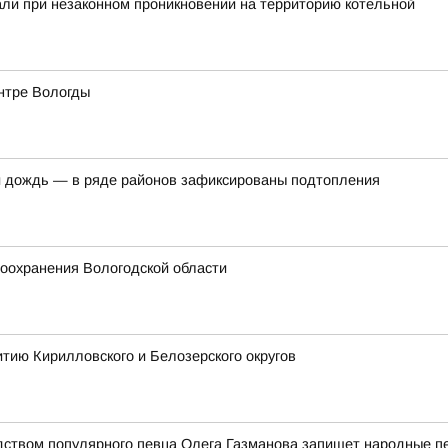
ли при незаконном проникновении на территорию котельной
ентре Вологды
 дождь — в ряде районов зафиксированы подтопления
оохранения Вологодской области
тию Кирилловского и Белозерского округов
дством популярного певца Олега Газманова запишет народные п