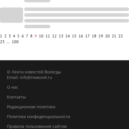
1
2
3
4
5
6
7
8
9
10
11
12
13
14
15
16
17
18
19
20
21
22
23
...
100
© Лента новостей Вологды
Email:
info@newsvol.ru
О нас
Контакты
Редакционная политика
Политика конфиденциальности
Правила пользования сайтом