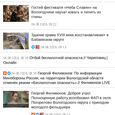
Гостей фестиваля «Неба Славян» на
Вологодчине научат ковать и лепить из
глины
04.08.2026, 09:22
Здание храма XVIII века восстанавливают в
Бабаевском округе
04.08.2026, 09:13
Отбой беспилотной опасности.//
Череповец |
04.08.2026, 08:35
Онлайн
Георгий Филимонов: По информации
04.08.2026, 08:35
Минобороны России, на территории Вологодской области
отменён режим «Беспилотная опасность».//
Филимонов LIVE
Георгий Филимонов: Доброе утро!.
Полноценную работу возобновил ФАП в селе
Погорелово Вологодского округа с приходом
молодого фельдшера
04.08.2026, 08:14