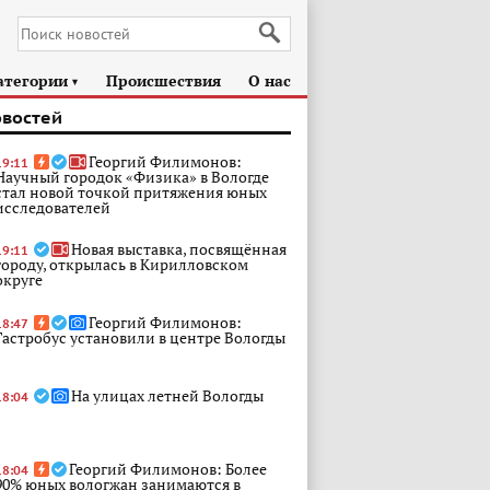
атегории
Происшествия
О нас
►
овостей
Георгий Филимонов:
19:11
Научный городок «Физика» в Вологде
стал новой точкой притяжения юных
исследователей
Новая выставка, посвящённая
19:11
городу, открылась в Кирилловском
округе
Георгий Филимонов:
18:47
Гастробус установили в центре Вологды
На улицах летней Вологды
18:04
Георгий Филимонов: Более
18:04
90% юных вологжан занимаются в