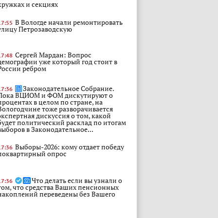
кружках и секциях
В Вологде начали ремонтировать
17:55
улицу Петрозаводскую
Сергей Мардан: Вопрос
17:48
демографии уже который год стоит в
России ребром
Законодательное Собрание.
17:36
Пока ВЦИОМ и ФОМ дискутируют о
процентах в целом по стране, на
Вологодчине тоже разворачивается
экспертная дискуссия о том, какой
будет политический расклад по итогам
выборов в Законодательное...
Выборы-2026: кому отдает победу
17:36
поквартирный опрос
Что делать если вы узнали о
17:36
том, что средства Ваших пенсионных
накоплений переведены без Вашего
согласия из Социального фонда России
(СФР) в негосударственный
пенсионный фонд (НПФ) или из одного