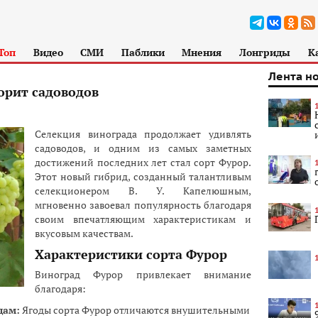
Топ
Видео
СМИ
Паблики
Мнения
Лонгриды
К
Лента н
орит садоводов
Селекция винограда продолжает удивлять
садоводов, и одним из самых заметных
достижений последних лет стал сорт Фурор.
Этот новый гибрид, созданный талантливым
селекционером В. У. Капелюшным,
мгновенно завоевал популярность благодаря
своим впечатляющим характеристикам и
вкусовым качествам.
Характеристики сорта Фурор
Виноград Фурор привлекает внимание
благодаря:
дам:
Ягоды сорта Фурор отличаются внушительными