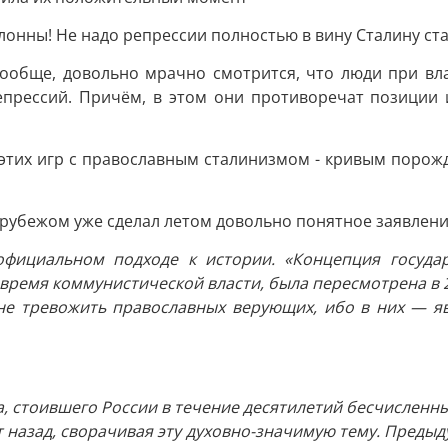
олонны! Не надо репрессии полностью в вину Сталину ста
 вообще, довольно мрачно смотрится, что люди при вл
репрессий. Причём, в этом они противоречат позиции 
 этих игр с православным сталинизмом - кривым порож
рубежом уже сделал летом довольно понятное заявлени
официальном подходе к истории. «Концепция госуда
время коммунистической власти, была пересмотрена в 20
не тревожить православных верующих, ибо в них — я
, стоившего России в течение десятилетий бесчисленных
 назад, сворачивая эту духовно-значимую тему. Преды