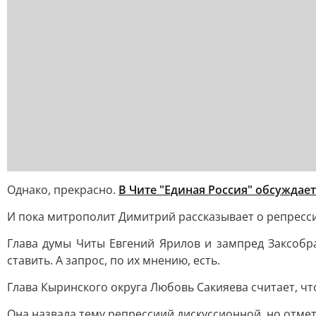
Однако, прекрасно.
В Чите "Единая Россия" обсуждает
И пока митрополит Димитрий рассказывает о репресси
Глава думы Читы Евгений Ярилов и зампред Заксобра
ставить. А запрос, по их мнению, есть.
Глава Кыринского округа Любовь Сакияева считает, ч
Она назвала тему репрессиий дискуссионной, но отм