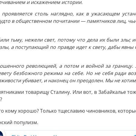
алчиванием и искажением истории.
проявляется столь наглядно, как в ужасающем уста
 будто в общественном почитании — памятников лиц, чь
ли тьму, нежели свет, потому что дела их были злы; и
 злы, а поступающий по правде идет к свету, дабы явны 
ошенного революцией, а потом и войной за границу. Э
евету безбожного режима на себе. Но не себя ради воз
х лживости убивает, и наконец он преодолен. Мы не хотим
ятниками товарищу Сталину. Или вот, в Забайкалье тоже
?
го кому хорошо? Только тщеславию чиновников, которые
нский популизм.