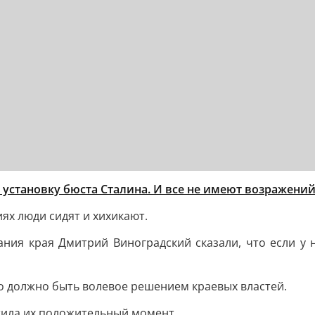
 установку бюста Сталина. И все не имеют возражений
ях люди сидят и хихикают.
ния края Дмитрий Виноградский сказали, что если у н
то должно быть волевое решением краевых властей.
етила их положительный момент