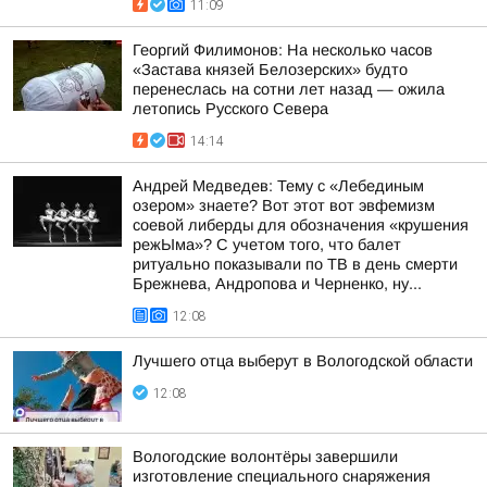
11:09
Георгий Филимонов: На несколько часов
«Застава князей Белозерских» будто
перенеслась на сотни лет назад — ожила
летопись Русского Севера
14:14
Андрей Медведев: Тему с «Лебединым
озером» знаете? Вот этот вот эвфемизм
соевой либерды для обозначения «крушения
режЫма»? С учетом того, что балет
ритуально показывали по ТВ в день смерти
Брежнева, Андропова и Черненко, ну...
12:08
Лучшего отца выберут в Вологодской области
12:08
Вологодские волонтёры завершили
изготовление специального снаряжения