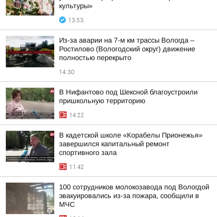
культуры»
13:53
Из-за аварии на 7-м км трассы Вологда –
Ростилово (Вологодский округ) движение
полностью перекрыто
14:30
В Нифантово под Шексной благоустроили
пришкольную территорию
14:22
В кадетской школе «Корабелы Прионежья»
завершился капитальный ремонт
спортивного зала
11:42
100 сотрудников молокозавода под Вологдой
эвакуировались из-за пожара, сообщили в
МЧС