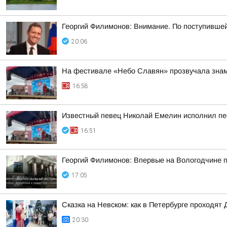
Георгий Филимонов: Внимание. По поступивше
20:06
На фестивале «Небо Славян» прозвучала знам
16:58
Известный певец Николай Емелин исполнил пе
16:51
Георгий Филимонов: Впервые на Вологодчине 
17:05
Сказка на Невском: как в Петербурге проходят 
20:30