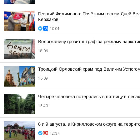
Георгий Филимонов: Почётным гостем Дней Вел
Кержаков
20:04
Вологжанину грозит штраф за рекламу наркоти
18:06
Троицкий Орловский храм под Великим Устюгом
16:09
Четыре человека потерялись в пятницу в леса
15:40
8 и 9 августа, в Кирилловском округе на терр
12:37