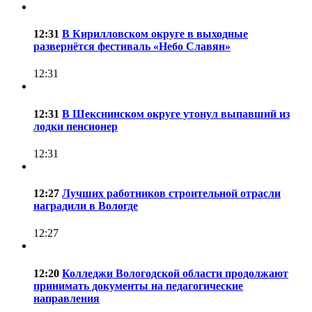
12:31
В Кирилловском округе в выходные
развернётся фестиваль «Небо Славян»
12:31
12:31
В Шекснинском округе утонул выпавший из
лодки пенсионер
12:31
12:27
Лучших работников строительной отрасли
наградили в Вологде
12:27
12:20
Колледжи Вологодской области продолжают
принимать документы на педагогические
направления