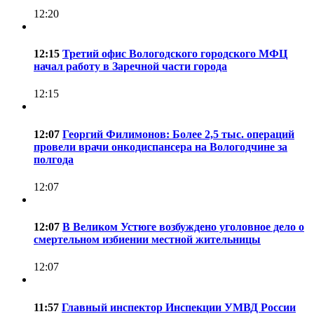
12:20
12:15
Третий офис Вологодского городского МФЦ
начал работу в Заречной части города
12:15
12:07
Георгий Филимонов: Более 2,5 тыс. операций
провели врачи онкодиспансера на Вологодчине за
полгода
12:07
12:07
В Великом Устюге возбуждено уголовное дело о
смертельном избиении местной жительницы
12:07
11:57
Главный инспектор Инспекции УМВД России