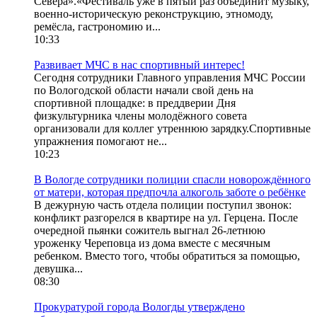
Севера».«Фестиваль уже в пятый раз объединит музыку,
военно-историческую реконструкцию, этномоду,
ремёсла, гастрономию и...
10:33
Развивает МЧС в нас спортивный интерес!
Сегодня сотрудники Главного управления МЧС России
по Вологодской области начали свой день на
спортивной площадке: в преддверии Дня
физкультурника члены молодёжного совета
организовали для коллег утреннюю зарядку.Спортивные
упражнения помогают не...
10:23
В Вологде сотрудники полиции спасли новорождённого
от матери, которая предпочла алкоголь заботе о ребёнке
В дежурную часть отдела полиции поступил звонок:
конфликт разгорелся в квартире на ул. Герцена. После
очередной пьянки сожитель выгнал 26-летнюю
уроженку Череповца из дома вместе с месячным
ребенком. Вместо того, чтобы обратиться за помощью,
девушка...
08:30
Прокуратурой города Вологды утверждено