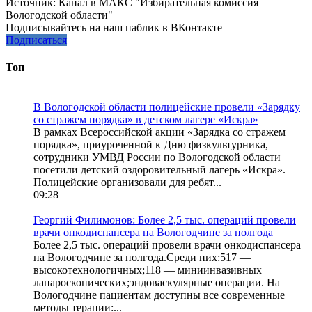
Источник:
Канал в МАКС "Избирательная комиссия
Вологодской области"
Подписывайтесь на наш паблик в ВКонтакте
Подписаться
Топ
В Вологодской области полицейские провели «Зарядку
со стражем порядка» в детском лагере «Искра»
В рамках Всероссийской акции «Зарядка со стражем
порядка», приуроченной к Дню физкультурника,
сотрудники УМВД России по Вологодской области
посетили детский оздоровительный лагерь «Искра».
Полицейские организовали для ребят...
09:28
Георгий Филимонов: Более 2,5 тыс. операций провели
врачи онкодиспансера на Вологодчине за полгода
Более 2,5 тыс. операций провели врачи онкодиспансера
на Вологодчине за полгода.Среди них:517 —
высокотехнологичных;118 — миниинвазивных
лапароскопических;эндоваскулярные операции. На
Вологодчине пациентам доступны все современные
методы терапии:...