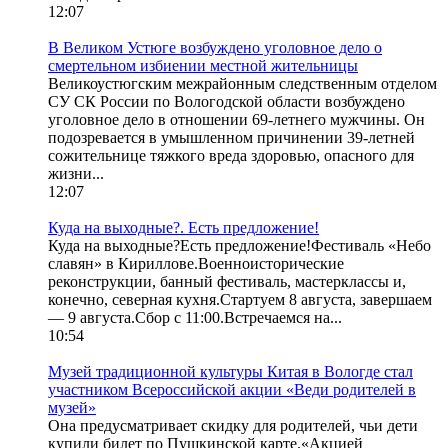
12:07
В Великом Устюге возбуждено уголовное дело о
смертельном избиении местной жительницы
Великоустюгским межрайонным следственным отделом
СУ СК России по Вологодской области возбуждено
уголовное дело в отношении 69-летнего мужчины. Он
подозревается в умышленном причинении 39-летней
сожительнице тяжкого вреда здоровью, опасного для
жизни...
12:07
Куда на выходные?. Есть предложение!
Куда на выходные?Есть предложение!Фестиваль «Небо
славян» в Кириллове.Военноисторические
реконструкции, банный фестиваль, мастерклассы и,
конечно, северная кухня.Стартуем 8 августа, завершаем
— 9 августа.Сбор с 11:00.Встречаемся на...
10:54
Музей традиционной культуры Китая в Вологде стал
участником Всероссийской акции «Веди родителей в
музей»
Она предусматривает скидку для родителей, чьи дети
купили билет по Пушкинской карте.«Акцией