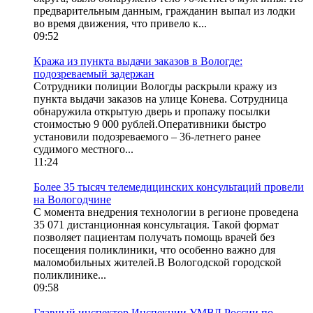
предварительным данным, гражданин выпал из лодки
во время движения, что привело к...
09:52
Кража из пункта выдачи заказов в Вологде:
подозреваемый задержан
Сотрудники полиции Вологды раскрыли кражу из
пункта выдачи заказов на улице Конева. Сотрудница
обнаружила открытую дверь и пропажу посылки
стоимостью 9 000 рублей.Оперативники быстро
установили подозреваемого – 36-летнего ранее
судимого местного...
11:24
Более 35 тысяч телемедицинских консультаций провели
на Вологодчине
С момента внедрения технологии в регионе проведена
35 071 дистанционная консультация. Такой формат
позволяет пациентам получать помощь врачей без
посещения поликлиники, что особенно важно для
маломобильных жителей.В Вологодской городской
поликлинике...
09:58
Главный инспектор Инспекции УМВД России по