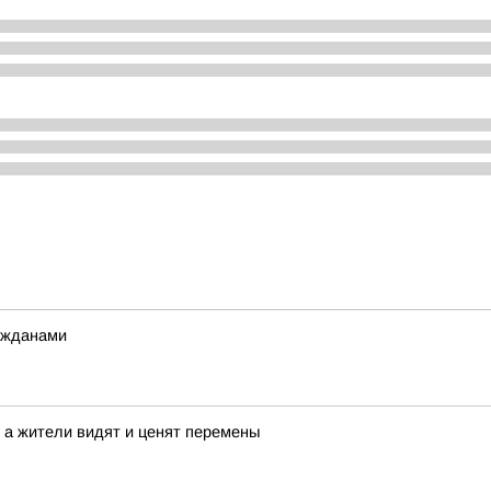
ажданами
 а жители видят и ценят перемены