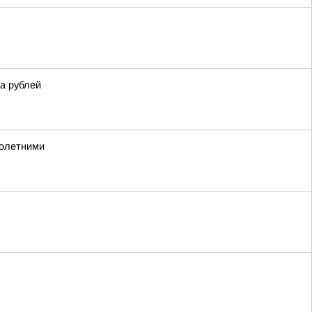
а рублей
нолетними