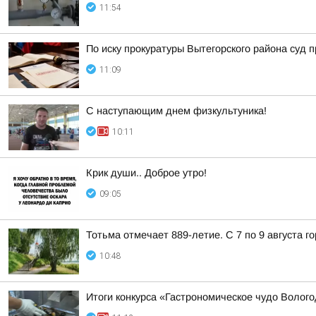
11:54
По иску прокуратуры Вытегорского района суд
11:09
С наступающим днем физкультуника!
10:11
Крик души.. Доброе утро!
09:05
Тотьма отмечает 889-летие. С 7 по 9 августа 
10:48
Итоги конкурса «Гастрономическое чудо Волог