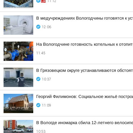
11:12
В медучреждениях Вологодчины готовятся к ус
12:06
На Вологодчине готовность котельных к отопи
11:45
В Грязовецком округе устанавливаются обстоя
10:37
Георгий Филимонов: Социальное жильё построи
11:09
В Вологде иномарка сбила 12-летнего велосип
10:53