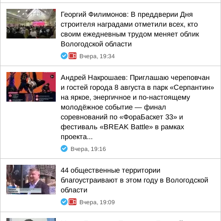
Георгий Филимонов: В преддверии Дня
строителя наградами отметили всех, кто
своим ежедневным трудом меняет облик
Вологодской области
Вчера, 19:34
Андрей Накрошаев: Приглашаю череповчан
и гостей города 8 августа в парк «Серпантин»
на яркое, энергичное и по-настоящему
молодёжное событие — финал
соревнований по «ФораБаскет 33» и
фестиваль «BREAK Battle» в рамках
проекта...
Вчера, 19:16
44 общественные территории
благоустраивают в этом году в Вологодской
области
Вчера, 19:09